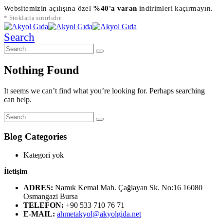
Websitemizin açılışına özel
%40'a varan
indirimleri kaçırmayın.
* Stoklarla sınırlıdır.
Search
Nothing Found
It seems we can’t find what you’re looking for. Perhaps searching
can help.
Blog Categories
Kategori yok
İletişim
ADRES:
Namık Kemal Mah. Çağlayan Sk. No:16 16080
Osmangazi Bursa
TELEFON:
+90 533 710 76 71
E-MAIL:
ahmetakyol@akyolgida.net