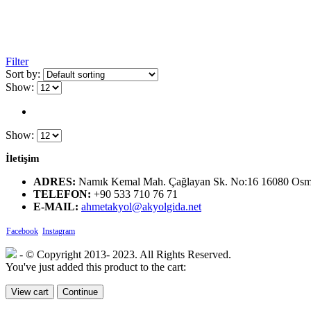
Filter
Sort by:
Show:
Show:
İletişim
ADRES:
Namık Kemal Mah. Çağlayan Sk. No:16 16080 Osm
TELEFON:
+90 533 710 76 71
E-MAIL:
ahmetakyol@akyolgida.net
Facebook
Instagram
- © Copyright 2013- 2023. All Rights Reserved.
You've just added this product to the cart:
View cart
Continue