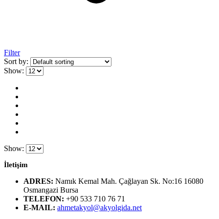
Filter
Sort by:
Show:
Show:
İletişim
ADRES:
Namık Kemal Mah. Çağlayan Sk. No:16 16080
Osmangazi Bursa
TELEFON:
+90 533 710 76 71
E-MAIL:
ahmetakyol@akyolgida.net