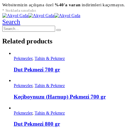
Websitemizin açılışına özel
%40'a varan
indirimleri kaçırmayın.
* Stoklarla sınırlıdır.
Search
Related products
Pekmezler
,
Tahin & Pekmez
Dut Pekmezi 700 gr
Pekmezler
,
Tahin & Pekmez
Keçiboynuzu (Harnup) Pekmezi 700 gr
Pekmezler
,
Tahin & Pekmez
Dut Pekmezi 800 gr